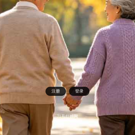
注册
登录
71号红娘网