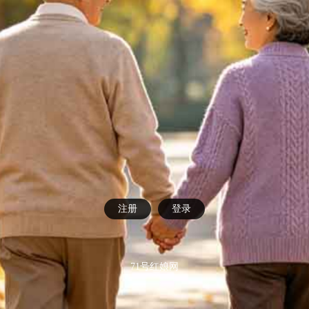
注册
登录
71号红娘网