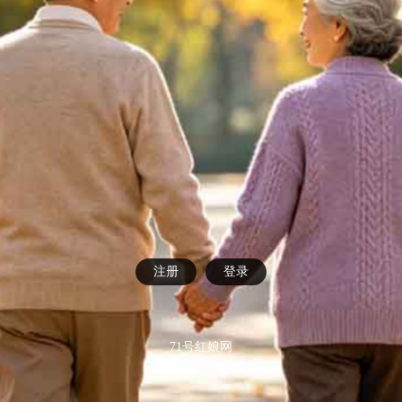
注册
登录
71号红娘网