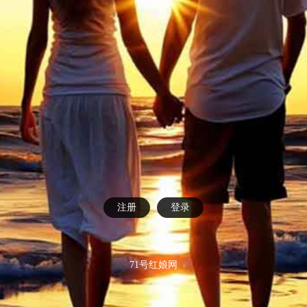
注册
登录
71号红娘网