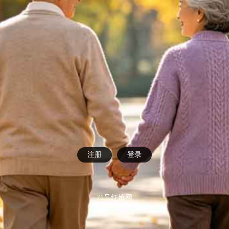
注册
登录
71号红娘网