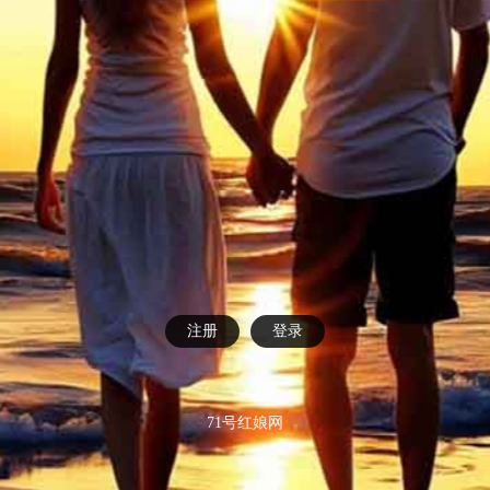
注册
登录
71号红娘网