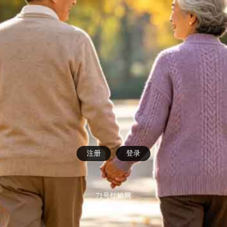
注册
登录
71号红娘网