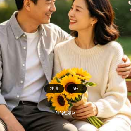
注册
登录
71号红娘网