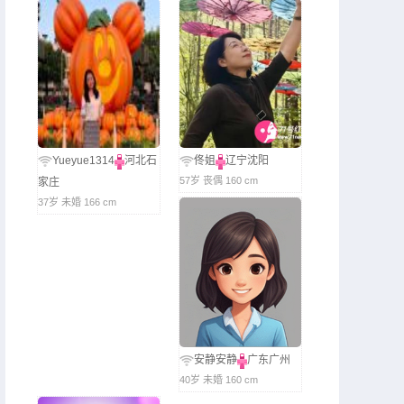
Yueyue1314
河北石
佟姐
辽宁沈阳
57岁 丧偶 160 cm
家庄
37岁 未婚 166 cm
安静安静
广东广州
40岁 未婚 160 cm