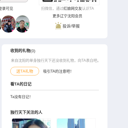
**‌登录可见
扫微信，通过
红娘网交友
认识TA
更多辽宁沈阳会员
投诉/举报
收到的礼物
(0)
来自沈阳的单身独行天下还没收到礼物，向TA表白吧。
送TA礼物
吸引TA的注意吧！
看TA的日记
Ta没有日记！
独行天下关注的人