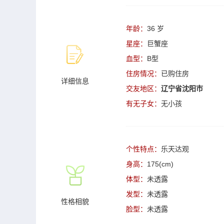
年龄：
36 岁
星座：
巨蟹座
血型：
B型
住房情况：
已购住房
详细信息
交友地区：
辽宁省沈阳市
有无子女：
无小孩
个性特点：
乐天达观
身高：
175(cm)
体型：
未透露
发型：
未透露
性格相貌
脸型：
未透露