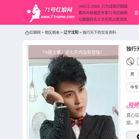
SINCE 2009 只为成就好姻缘
首
离异大龄姻恋专家71号红娘网
以婚姻的名义交往禁止耍流氓
红娘网
>
地区相亲
>
辽宁沈阳
>
独行天下的交友资料
独行
TA是土著，近七天内没有登陆！
男
中专
真心
烟，不