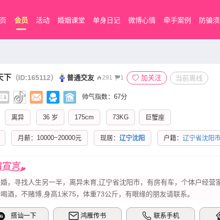
页
会员
活动
婚姻课堂
单身日记
微博心情
牵手案例
防骗须
天下
（ID:165112）
普通交友
加关注
当前离线
291
1
帅气指数：67分
离异
36 岁
175cm
73KG
巨蟹座
月薪：10000~20000元
现居：
辽宁沈阳
户籍：
辽宁省沈阳
征婚，寻找人生另一半，离异未育,辽宁省沈阳市，有房有车，个体户经营
喝酒，不赌博,身高1米75，体重73公斤，有眼缘的朋友请联系。
搭讪一下
鸿雁传书
联系手机