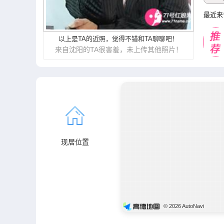
最近来
以上是TA的近照，觉得不错和TA聊聊吧！
来自沈阳的TA很害羞，未上传其他照片！
现居位置
© 2026 AutoNavi