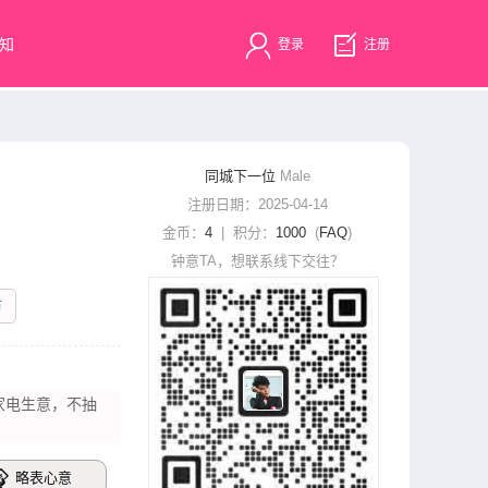
知
登录
注册
同城下一位
Male
注册日期：2025-04-14
金币：
4
| 积分：
1000
(
FAQ
)
钟意TA，想联系线下交往？
市
家电生意，不抽
略表心意