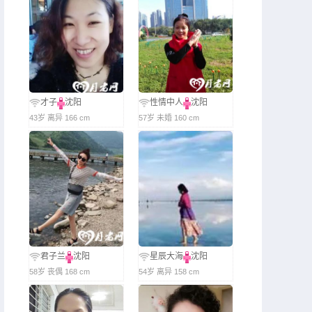
才子
沈阳
性情中人
沈阳
43岁 离异 166 cm
57岁 未婚 160 cm
君子兰
沈阳
星辰大海
沈阳
58岁 丧偶 168 cm
54岁 离异 158 cm