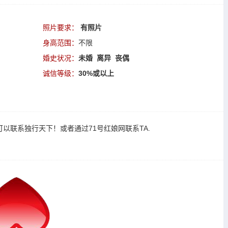
照片要求：
有照片
身高范围：
不限
婚史状况：
未婚 离异 丧偶
诚信等级：
30%或以上
可以
联系独行天下
！或者通过
71号红娘网联系TA
.