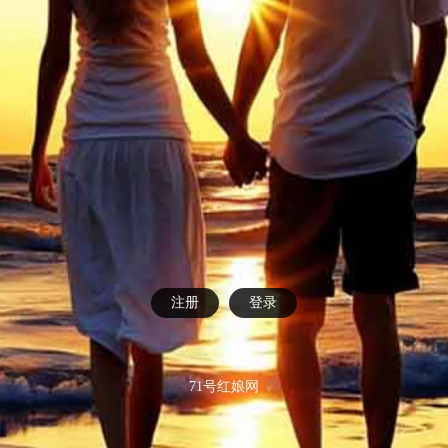
注册
登录
71号红娘网