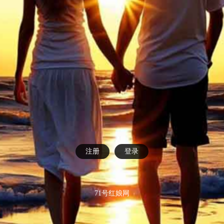
注册
登录
71号红娘网