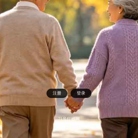
注册
登录
71号红娘网