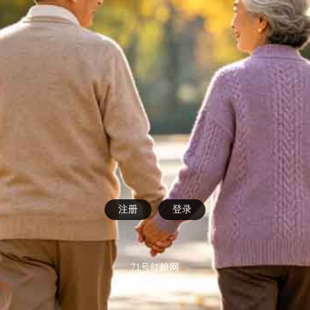
注册
登录
71号红娘网