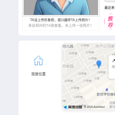
最近来
TA没上传形象照
，
感兴趣呼TA上传照片
！
来自郑州的TA很害羞，未上传一张照片！

河
现居位置
© 2026 AutoNavi