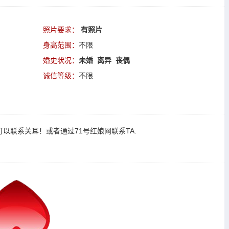
照片要求：
有照片
身高范围：
不限
婚史状况：
未婚 离异 丧偶
诚信等级：
不限
可以
联系关耳
！或者通过
71号红娘网联系TA
.