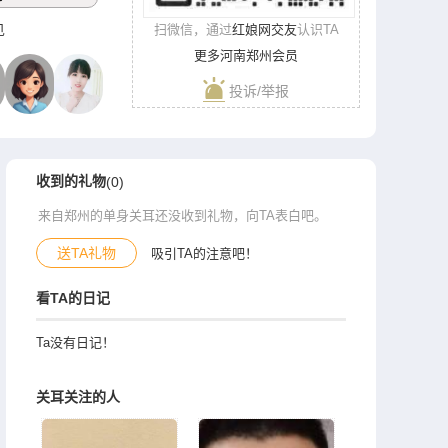
见
扫微信，通过
红娘网交友
认识TA
更多河南郑州会员
投诉/举报
收到的礼物
(0)
来自郑州的单身关耳还没收到礼物，向TA表白吧。
送TA礼物
吸引TA的注意吧！
看TA的日记
Ta没有日记！
关耳关注的人