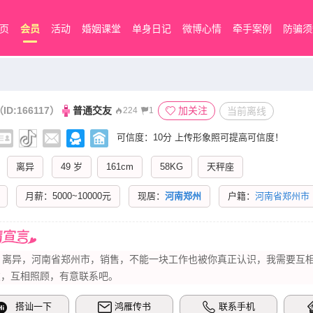
页
会员
活动
婚姻课堂
单身日记
微博心情
牵手案例
防骗须
ID:166117）
普通交友
加关注
当前离线
224
1
可信度：10分
上传形象照可提高可信度！
离异
49 岁
161cm
58KG
天秤座
月薪：5000~10000元
现居：
河南郑州
户籍：
河南省郑州市
岁，离异，河南省郑州市，销售，不能一块工作也被你真正认识，我需要互
友，互相照顾，有意联系吧。
搭讪一下
鸿雁传书
联系手机