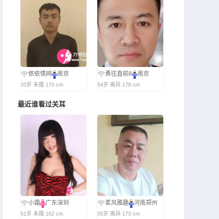
依依情网
南京
勇往直前8
南京
33岁 未婚 170 cm
54岁 离异 178 cm
最近谁看过关耳
小霜
广东深圳
茗风雅趣
河南郑州
51岁 未婚 162 cm
55岁 离异 173 cm