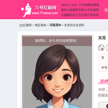
SINCE 2009 只为成就好姻缘
首
离异大龄姻恋专家71号红娘网
以婚姻的名义交往禁止耍流氓
红娘网
>
地区相亲
>
河南郑州
>
关耳的交友资料
关耳
（
缺资料，近七天内没有登陆！
女
中专
48
的朋