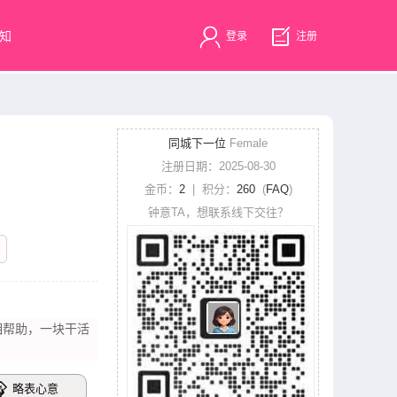
知
登录
注册
同城下一位
Female
注册日期：2025-08-30
金币：
2
| 积分：
260
(
FAQ
)
钟意TA，想联系线下交往？
相帮助，一块干活
略表心意