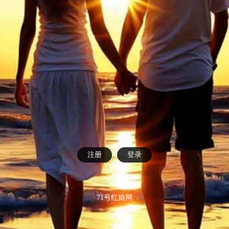
注册
登录
71号红娘网