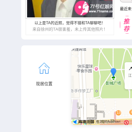
最近来
以上是TA的近照，觉得不错和TA聊聊吧！
来自徐州的TA很害羞，未上传其他照片！

江
现居位置
© 2026 AutoNavi