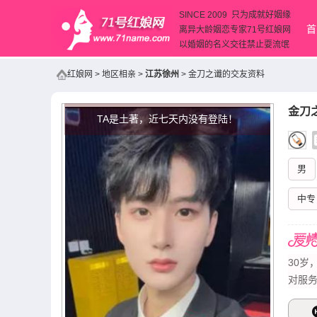
SINCE 2009 只为成就好姻缘
首
离异大龄姻恋专家71号红娘网
以婚姻的名义交往禁止耍流氓
红娘网
>
地区相亲
>
江苏徐州
>
金刀之谶的交友资料
金刀
TA是土著，近七天内没有登陆！
男
中专
30
对服