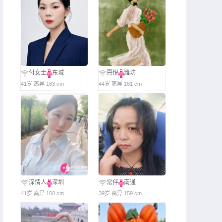
付女士
东城
熹悦
潍坊
41岁 离异 163 cm
44岁 离异 161 cm
深情人
深圳
常伴
南通
41岁 离异 160 cm
39岁 离异 159 cm