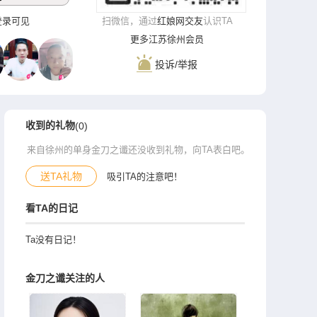
*‌登录可见
扫微信，通过
红娘网交友
认识TA
更多江苏徐州会员
投诉/举报
收到的礼物
(0)
来自徐州的单身金刀之谶还没收到礼物，向TA表白吧。
送TA礼物
吸引TA的注意吧！
看TA的日记
Ta没有日记！
金刀之谶关注的人