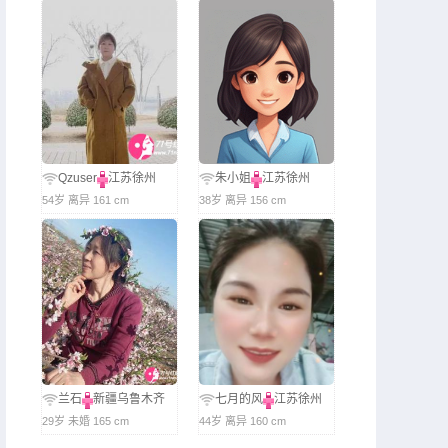
Qzuser
江苏徐州
朱小姐
江苏徐州
54岁 离异 161 cm
38岁 离异 156 cm
兰石
新疆乌鲁木齐
七月的风
江苏徐州
29岁 未婚 165 cm
44岁 离异 160 cm