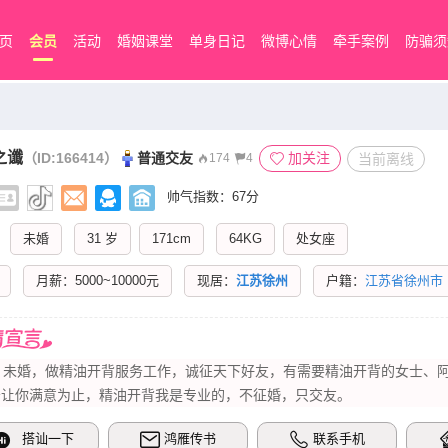
页
会员
活动
婚姻课堂
单身日记
微博心情
牵手案例
防骗须
之谶
（ID:166414）
普通交友
加关注
当前离线
174
4
帅气指数：67分
未婚
31 岁
171cm
64KG
处女座
月薪：5000~10000元
现居：
江苏徐州
户籍：
江苏省徐州市
岁，未婚，做精油开背服务工作，诚征天下好友，有需要精油开背的女士、
务让你满意为止，精油开背我是专业的，不征婚，只交友。
搭讪一下
鸿雁传书
联系手机