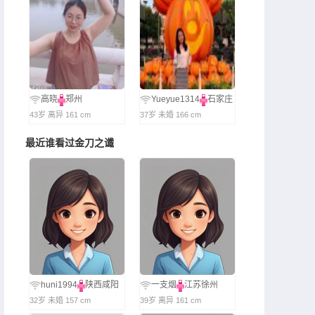
高晓
郑州
Yueyue1314
石家庄
43岁 离异 161 cm
37岁 未婚 166 cm
最近谁看过金刀之谶
huni1994
陕西咸阳
一支烟
江苏徐州
32岁 未婚 157 cm
39岁 离异 161 cm