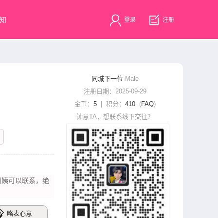
知
登录
注册
同城下一位
Male
注册日期：2025-09-29
金币：
5
| 积分：
410
(
FAQ
)
钟意TA，想联系线下交往？
阿姨可以联系，绝
略表心意