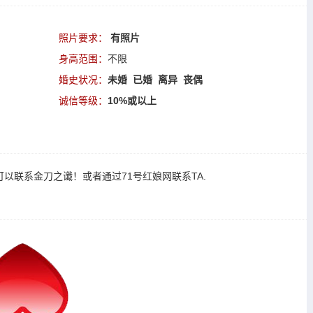
照片要求：
有照片
身高范围：
不限
婚史状况：
未婚 已婚 离异 丧偶
诚信等级：
10%或以上
可以
联系金刀之谶
！或者通过
71号红娘网联系TA
.