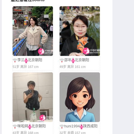
李兰
北京朝阳
邵年
北京朝阳
51岁 离异 167 cm
49岁 离异 161 cm
咪啦网
北京朝阳
huni1994
陕西咸阳
43岁 离异 168 cm
32岁 未婚 157 cm