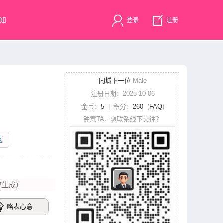
知
登录
注册
同城下一位
Male
注册日期：2025-10-06
金币：
5
| 积分：
260
(
FAQ
)
钟意TA，想联系线下交往？
区
统生成）
略表心意