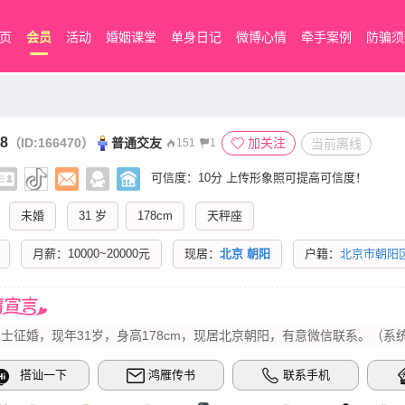
页
会员
活动
婚姻课堂
单身日记
微博心情
牵手案例
防骗须
8
（ID:166470）
普通交友
加关注
当前离线
151
1
可信度：10分
上传形象照可提高可信度！
未婚
31 岁
178cm
天秤座
月薪：10000~20000元
现居：
北京
朝阳
户籍：
北京市朝阳
士征婚，现年31岁，身高178cm，现居北京朝阳，有意微信联系。（系
搭讪一下
鸿雁传书
联系手机