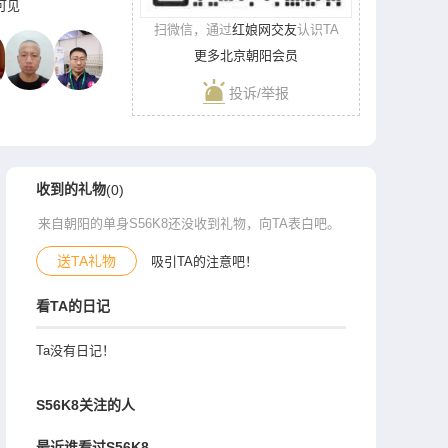
录可见
扫微信，通过
红娘网交友
认识TA
更多北京朝阳会员
投诉/举报
收到的礼物
(0)
来自朝阳的单身S56K8还没收到礼物，向TA表白吧。
送TA礼物
吸引TA的注意吧！
看TA的日记
Ta没有日记！
S56K8关注的人
最近谁看过S56K8