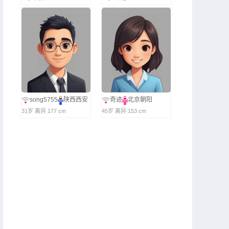
song5755
陕西西安
奇迹
北京朝阳
31岁 离异 177 cm
45岁 离异 153 cm