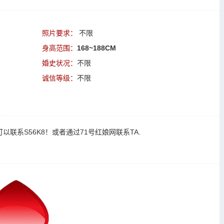
照片要求：
不限
身高范围：
168~188CM
婚史状况：
不限
诚信等级：
不限
可以
联系S56K8
！或者通过
71号红娘网联系TA
.