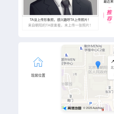
最近来
TA没上传形象照
，
感兴趣呼TA上传照片
！
来自朝阳的TA很害羞，未上传一张照片！

北
现居位置
© 2026 AutoNavi