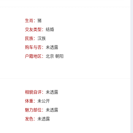
生肖：
猪
交友类型：
结婚
民族：
汉族
购车与否：
未透露
户籍地区：
北京 朝阳
相貌自评：
未透露
体重：
未公开
魅力部位：
未透露
发色：
未透露