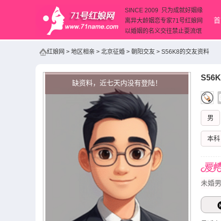
SINCE 2009 只为成就好姻缘
首
离异大龄姻恋专家71号红娘网
以婚姻的名义交往禁止耍流氓
红娘网
>
地区相亲
>
北京征婚
>
朝阳交友
>
S56K8的交友资料
S56K
缺资料，近七天内没有登陆！
男
本科
未婚男