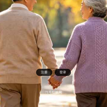
注册
登录
71号红娘网