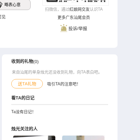
略表心意
扫微信，通过
红娘网交友
认识TA
录可见
更多广东汕尾会员
投诉/举报
收到的礼物
(0)
来自汕尾的单身烛光还没收到礼物，向TA表白吧。
送TA礼物
吸引TA的注意吧！
看TA的日记
Ta没有日记！
烛光关注的人