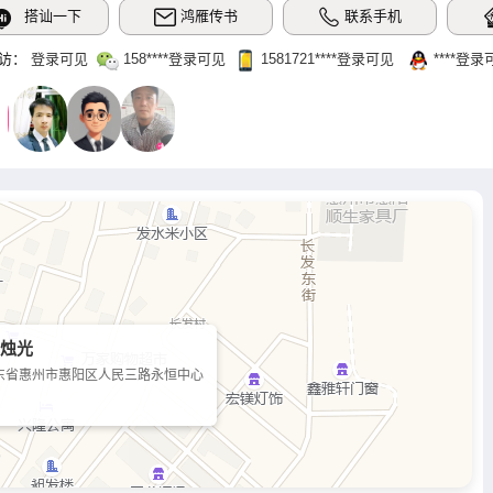
搭讪一下
鸿雁传书
联系手机
访：
登录可见
158‌****登录可见
1581721‌****‌登录可见
‌****‌登
 烛光
东省惠州市惠阳区人民三路永恒中心