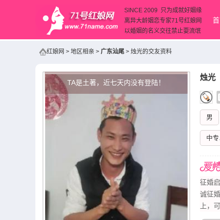
SINCE 2009 只为成就好姻缘
首
离异大龄姻恋专家71号红娘网
以婚姻的名义交往禁止耍流氓
红娘网
>
地区相亲
>
广东汕尾
>
烛光的交友资料
烛光
（
TA是土著，近七天内没有登陆！
男
中专
征婚启
诚征
上，