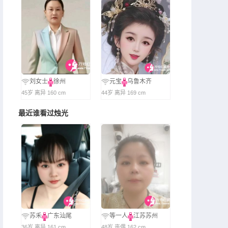
刘女士
徐州
元宝
乌鲁木齐
45岁 离异 160 cm
44岁 离异 169 cm
最近谁看过烛光
苏禾
广东汕尾
等一人
江苏苏州
36岁 离异 161 cm
48岁 丧偶 162 cm