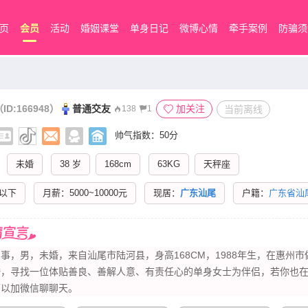
页
会员
活动
婚姻课堂
单身日记
微博心情
牵手案例
防骗须
ID:166948）
普通交友
加关注
当前离线
138
1
帅气指数：50分
未婚
38 岁
168cm
63KG
天秤座
以下
月薪：5000~10000元
现居：
广东汕尾
户籍：
广东省汕
事，男，未婚，来自汕尾市陆河县，身高168CM，1988​‌‌年生，在惠州
婚，寻找一位体贴善良、善解人意、有责任心的单身女士为伴侣，若你也
可以加微信聊聊天。