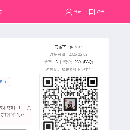
知
登录
注册
同城下一位
Male
注册日期：2025-12-02
金币：
5
| 积分：
260
(
FAQ
)
钟意TA，想联系线下交往？
尾市
市做木材加工厂，真
在寻找伴侣的路