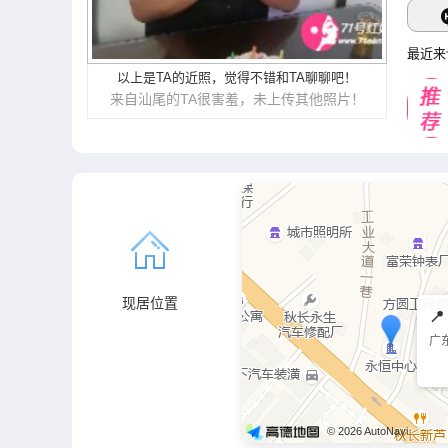
最近来
以上是TA的近照，觉得不错和TA聊聊吧！
来自汕尾的TA很害羞，未上传其他照片！
现居位置

广
© 2026 AutoNavi