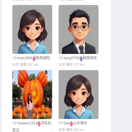
huni1994
陕西咸阳
song5755
陕西西安
32岁 未婚 157 cm
31岁 离异 177 cm
Yueyue1314
河北石
San
山东德州
38岁 离异 161 cm
家庄