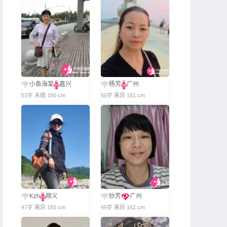
小鱼海棠
嘉兴
杨芳
广州
53岁 未婚 160 cm
50岁 离异 161 cm
Kzh
顺义
妙芳
广州
47岁 离异 155 cm
49岁 离异 162 cm