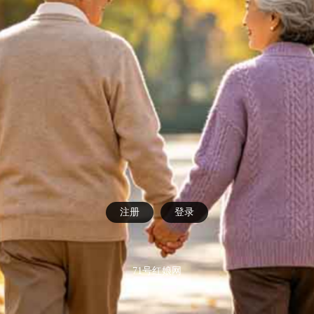
注册
登录
71号红娘网