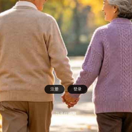
注册
登录
71号红娘网