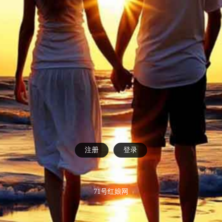
注册
登录
71号红娘网