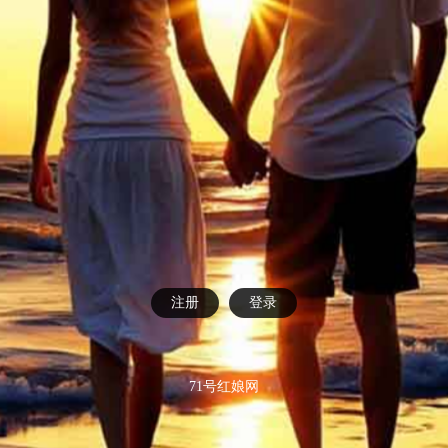
注册
登录
71号红娘网