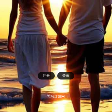
注册
登录
71号红娘网