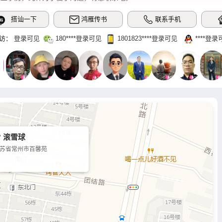
搭讪一下
鸿雁传书
联系手机
访：
登录可见
180‌****登录可见
1801823‌****‌登录可见
‌****‌登
 滚雪球
苏省常州市百馨苑