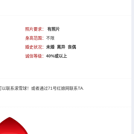
照片要求：
有照片
身高范围：
不限
婚史状况：
未婚 离异 丧偶
诚信等级：
40%或以上
可以
联系滚雪球
！或者通过
71号红娘网联系TA
.