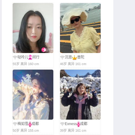
哒呤儿
闵行
沉思
普陀
55岁 离异 160 cm
46岁 离异 161 cm
梅如雪
成都
Exness
成都
50岁 离异 155 cm
39岁 离异 161 cm