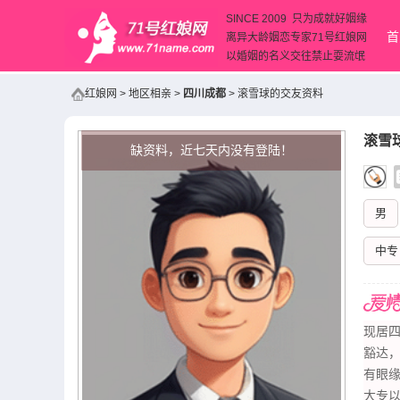
SINCE 2009 只为成就好姻缘
首
离异大龄姻恋专家71号红娘网
以婚姻的名义交往禁止耍流氓
红娘网
>
地区相亲
>
四川成都
>
滚雪球的交友资料
滚雪
缺资料，近七天内没有登陆！
男
中专
现居四
豁达
有眼
大专