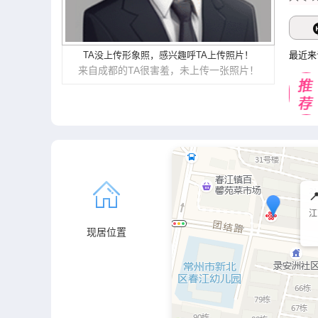
TA没上传形象照
，
感兴趣呼TA上传照片
！
最近来
来自成都的TA很害羞，未上传一张照片！

江
现居位置