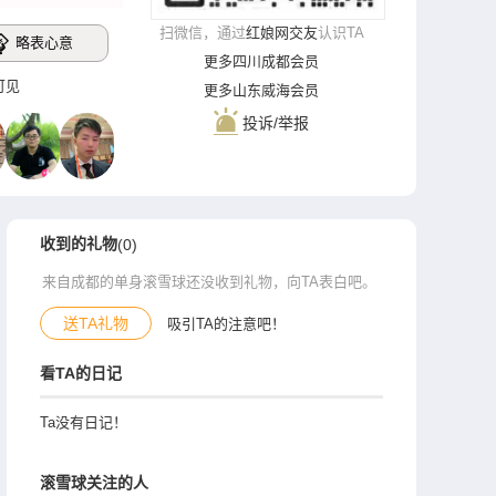
扫微信，通过
红娘网交友
认识TA
略表心意
更多四川成都会员
录可见
更多山东威海会员
投诉/举报
收到的礼物
(0)
来自成都的单身滚雪球还没收到礼物，向TA表白吧。
送TA礼物
吸引TA的注意吧！
看TA的日记
Ta没有日记！
滚雪球关注的人