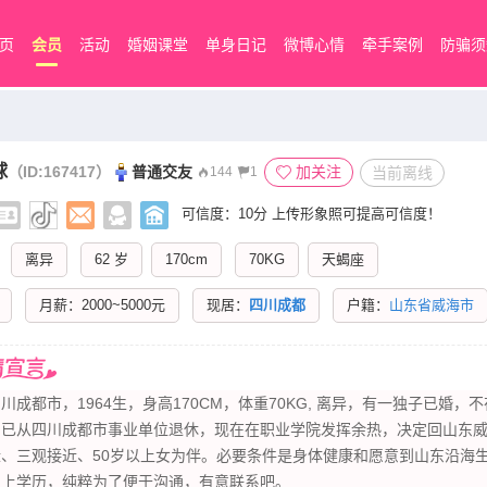
页
会员
活动
婚姻课堂
单身日记
微博心情
牵手案例
防骗须
球
（ID:167417）
普通交友
加关注
当前离线
144
1
可信度：10分
上传形象照可提高可信度！
离异
62 岁
170cm
70KG
天蝎座
月薪：2000~5000元
现居：
四川成都
户籍：
山东省威海市
川成都市，1964生，身高170CM，体重70KG, 离异，有一独子已婚，​‌
，已从四川成都市事业单位退休，现在在职业学院发挥余热，决定回山东
缘、三观接近、50岁以上女为伴。必要条件是身体健康和愿意到山东沿海
以上学历，纯粹为了便于沟通，有意联系吧。