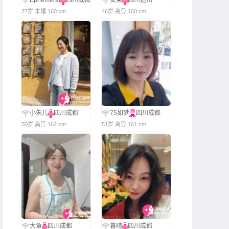
Ephemeral
四川成都
安苿
四川达州
27岁 未婚 160 cm
46岁 离异 160 cm
小朱儿
四川成都
75如梦
四川成都
50岁 离异 162 cm
51岁 离异 161 cm
大鱼
四川成都
暮晴
四川成都