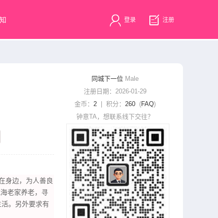
知
登录
注册
同城下一位
Male
注册日期：2026-01-29
金币：
2
| 积分：
260
(
FAQ
)
钟意TA，想联系线下交往？
‌不在身边，为人善良
威海老家养老，寻
生活。另外要求有