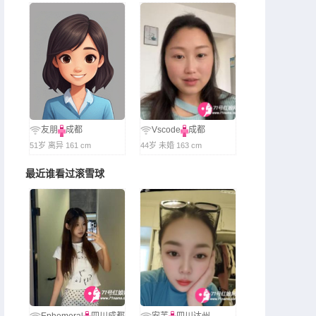
友朋
成都
Vscode
成都
51岁 离异 161 cm
44岁 未婚 163 cm
最近谁看过滚雪球