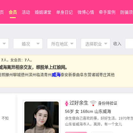
页
会员
活动
婚姻课堂
单身日记
微博心情
牵手案例
防骗须
收入
婚况
所在地区
选择职业
：
7
人，女会员：
7
人。
威海离异相亲交友，想脱单上红娘网。
威海
日照
滕州
聊城
德州
滨州
临清
青州
泰安
新泰
曲阜
东营
诸城
枣庄
其他
过好余生
身份待验证
56岁 女 168cm
山东威海
，不知
余生做自己喜欢的事，好好生活，1970年
山东省威海市人，离异，有一个女儿