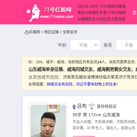
SINCE 2009 只为成就好姻缘
首
离异大龄姻恋专家71号红娘网
以婚姻的名义交往禁止耍流氓
红娘网
>
地区征婚
>
全部会员
年龄
身高
不限
不限
ID：
169
，城市：
威海
，当前地区共有会员
14
人，当前页面男会员
山东威海单身征婚、
威海同城交友
、威海剩男剩女交友、
去其他城市找找：
济南
青岛
烟台
淄博
潍坊
临沂
莱芜
济宁
菏泽
友情提醒：
网络交友
有风险，切记不要有财物上的往来
！
吕布
身份待验证
39岁 男 172cm
山东威海
不品人间酒，不知其中醉，不陷世间情
其中累。87年生人，湖北人，现居山东