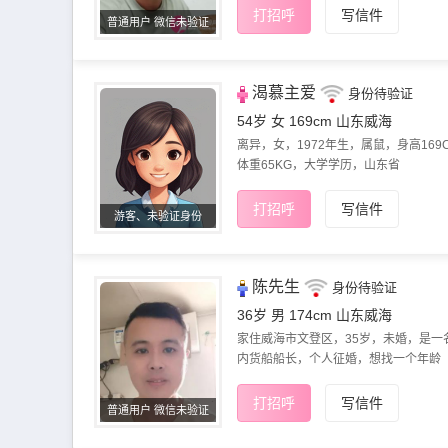
打招呼
写信件
普通用户 微信未验证
渴慕主爱
身份待验证
54岁 女 169cm
山东威海
离异，女，1972年生，属鼠，身高169
体重65KG，大学学历，山东省
打招呼
写信件
游客、未验证身份
陈先生
身份待验证
36岁 男 174cm
山东威海
家住威海市文登区，35岁，未婚，是一
内货船船长，个人征婚，想找一个年龄
打招呼
写信件
普通用户 微信未验证