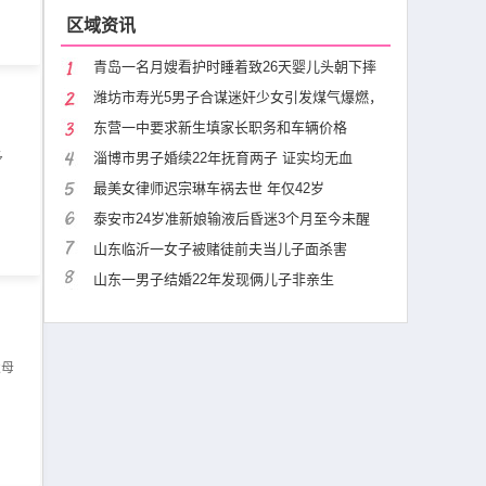
区域资讯
青岛一名月嫂看护时睡着致26天婴儿头朝下摔
潍坊市寿光5男子合谋迷奸少女引发煤气爆燃，
东营一中要求新生填家长职务和车辆价格
多
淄博市男子婚续22年抚育两子 证实均无血
最美女律师迟宗琳车祸去世 年仅42岁
泰安市24岁准新娘输液后昏迷3个月至今未醒
山东临沂一女子被赌徒前夫当儿子面杀害
山东一男子结婚22年发现俩儿子非亲生
父母