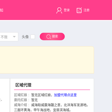
知
登录
注册
头像
搜索
不限
区域代理
区域红娘
：
暂无区域红娘，
加盟代理点这里
生，
委托红娘
：
暂无
威海介绍
：
威海取威震海疆之意，北洋海军发源地。
三面环黄海，甲午海战地，宜居滨海城。