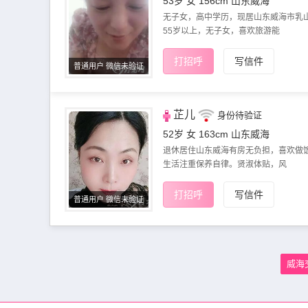
53岁 女 156cm
山东威海
无子女，高中学历，现居山​‌‌东威海市乳
55岁以上，无子女，喜欢旅游能
打招呼
写信件
普通用户 微信未验证
芷儿
身份待验证
52岁 女 163cm
山东威海
退休居住山东威海有房无负担，喜欢做
生活注​‌‌重保养自律。贤淑体贴，风
打招呼
写信件
普通用户 微信未验证
威海