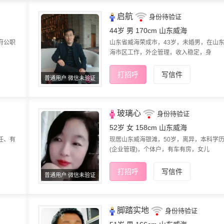
启航
身份待验证
44岁 男 170cm
山东威海
府公职
山东省威海荣成市，43岁，未婚男，在山
海市区工作，外企管理，收入稳定，身
打招呼
写信件
普通用户 微信未验证
玻璃心
身份待验证
52岁 女 158cm
山东威海
任、有
现居山东威海银滩，50岁，离异，本科学
(企业管理)，个体户，有车有房，女儿
打招呼
写信件
普通用户 微信未验证
脚踏实地
身份待验证