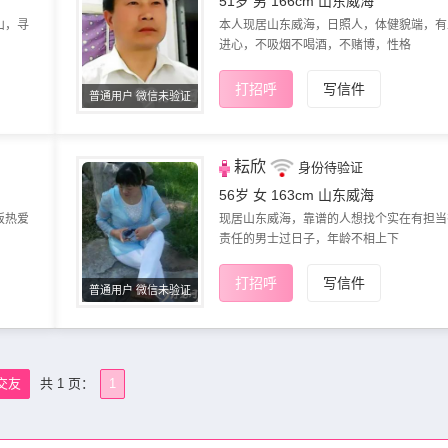
51岁 男 166cm
山东威海
山，寻
本人现居山东威海，日照人，体健貌端，有
进心，不吸烟不喝酒，不赌博，性格​‌
打招呼
写信件
普通用户 微信未验证
耘欣
身份待验证
56岁 女 163cm
山东威海
饭热爱
现居山东威海，靠谱的人想找个实在有担当
责任的男士过日子，年龄不相​‌‌上下
打招呼
写信件
普通用户 微信未验证
交友
共 1 页：
1