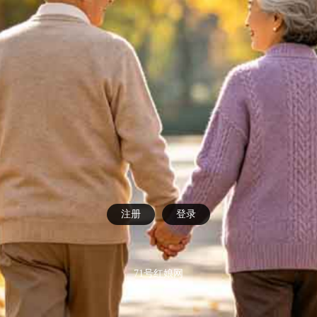
注册
登录
71号红娘网