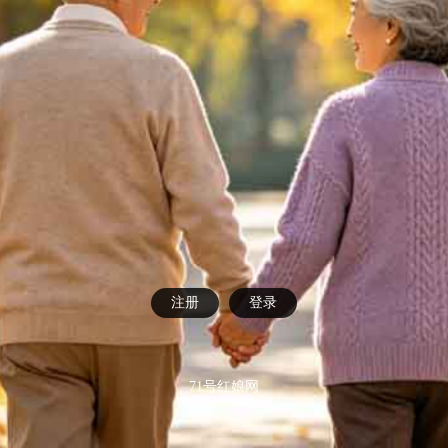
注册
登录
71号红娘网