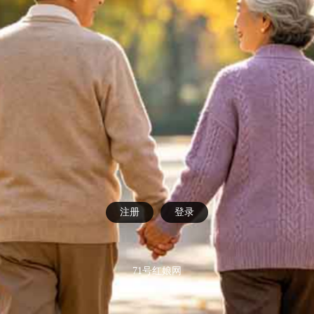
注册
登录
71号红娘网