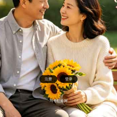
注册
登录
71号红娘网