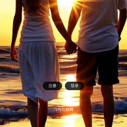
注册
登录
71号红娘网