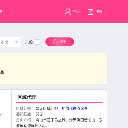
知
登录
注册
头像
搜索
不限
其他
区域代理
区域红娘
：
暂无区域红娘，
加盟代理点这里
，
委托红娘
：
暂无
舟山介绍
：
舟山市是千岛之城，海天佛国普陀山，东
海鱼仓海鲜醉人心。