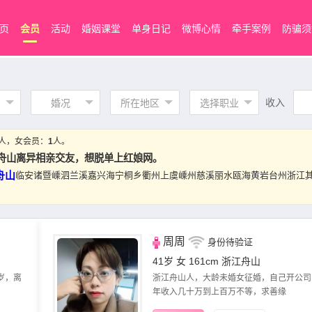
页
会员
活动
婚姻课堂
单身日记
微博心情
牵手案例
防骗须
收入
婚况
所在地区
选择职业
人，女会员：
1
人。
舟山离异相亲交友，想脱单上红娘网。
舟山
临安
诸暨
嵊泗
兰溪
嘉兴
海宁
桐乡
衢州
上虞
嵊州
慈溪
丽水
瓯海
黄岩
台州
浙江
周周
身份待验证
41岁 女 161cm
浙江舟山
岁，离
浙江舟山人，大龄未婚女征婚，自己开公司
年收入几十万到上百万不等，求善缘​‌