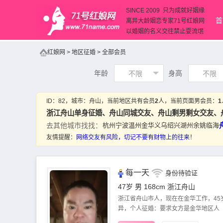
SINCE 2009 只为成就好姻缘
首
离异大龄姻恋专家71号红娘网
以婚姻的名义交往禁止耍流氓
红娘网
>
地区征婚
>
全部会员
年龄
身高
不限
不限
ID：
82
，城市：
舟山
，当前地区共有会员
2
人，当前页面男会员：
1
浙江舟山单身征婚、
舟山同城交友
、舟山剩男剩女交友、
去其他城市找找：
杭州
宁波
温州
金华
义乌
绍兴
湖州
余姚
临海
友情提醒：
网络交友
有风险，切记不要有财物上的往来
！
每一天
身份待验证
47岁 男 168cm
浙江舟山
浙江省舟山市人，现在在金华工作，45
异，个人征婚：要求女方是金华地区人