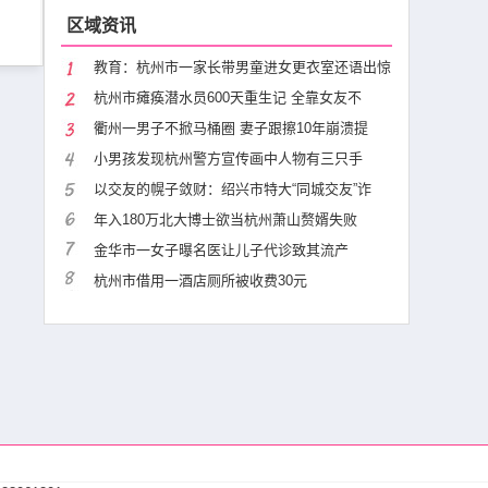
区域资讯
教育：杭州市一家长带男童进女更衣室还语出惊
杭州市瘫痪潜水员600天重生记 全靠女友不
衢州一男子不掀马桶圈 妻子跟擦10年崩溃提
小男孩发现杭州警方宣传画中人物有三只手
以交友的幌子敛财：绍兴市特大“同城交友”诈
年入180万北大博士欲当杭州萧山赘婿失败
金华市一女子曝名医让儿子代诊致其流产
杭州市借用一酒店厕所被收费30元