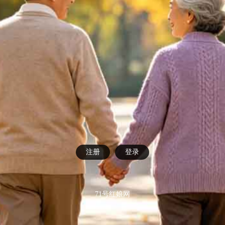
注册
登录
71号红娘网