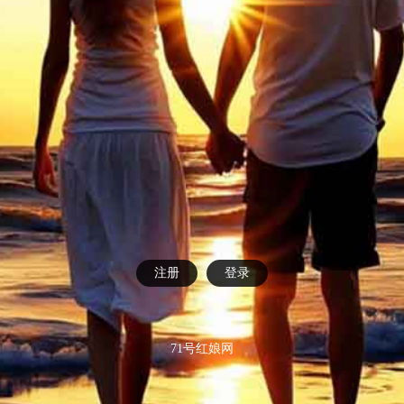
注册
登录
71号红娘网