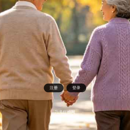
注册
登录
71号红娘网