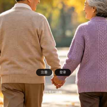
注册
登录
71号红娘网