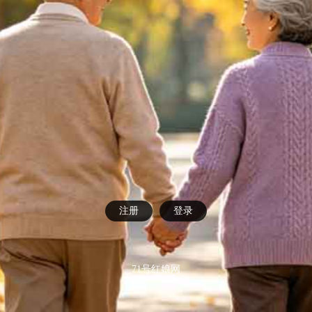
注册
登录
71号红娘网