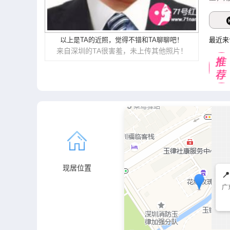
以上是TA的近照，觉得不错和TA聊聊吧！
最近来
来自深圳的TA很害羞，未上传其他照片！
现居位置

广