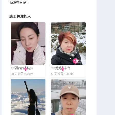
Ta没有日记！
唐工关注的人
福西西
杭州
秀秀
丰台
38岁 离异 160 cm
56岁 离异 160 cm