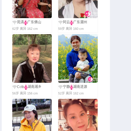
苑清
广东佛山
阿云
广东潮州
62岁 离异 162 cm
59岁 离异 160 cm
Cctb
湖南湘乡
宁静
湖南涟源
56岁 离异 156 cm
52岁 离异 162 cm