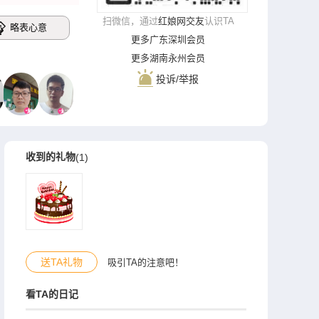
扫微信，通过
红娘网交友
认识TA
略表心意
更多广东深圳会员
更多湖南永州会员
投诉/举报
收到的礼物
(1)
送TA礼物
吸引TA的注意吧！
看TA的日记