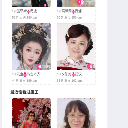
墨菲斯
海淀
高缘网
青浦
52岁 丧偶 160 cm
56岁 离异 158 cm
元宝
乌鲁木齐
夕阳好
武汉
44岁 离异 169 cm
63岁 离异 162 cm
最近谁看过唐工