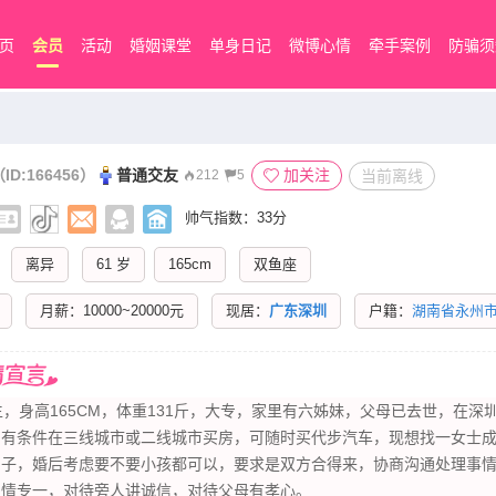
页
会员
活动
婚姻课堂
单身日记
微博心情
牵手案例
防骗须
ID:166456）
普通交友
加关注
当前离线
212
5
帅气指数：33分
离异
61 岁
165cm
双鱼座
月薪：10000~20000元
现居：
广东深圳
户籍：
湖南省永州
生，身高165CM，体重131斤，大专，家里有六姊妹，父母已去世，在深
，有条件在三线城市或二线城市买房，可随时买代步汽车，现想找一女士
日子，婚后考虑要不要小孩都可以，要求是双方合得来，协商沟通处理事
用情专一，对待旁人讲诚信，对待父母有孝心。