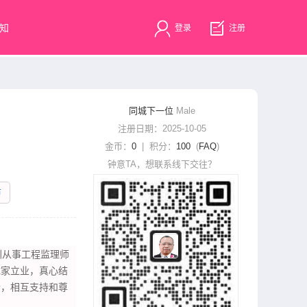
知
登录
注册
同城下一位
Male
注册日期：2025-10-05
金币：
0
| 积分：
100
(
FAQ
)
钟意TA，想联系线下交往？
市
圳从事工程监理师
成家立业，真心结
情，相互支持和尊