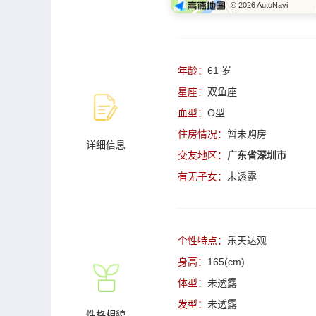
© 2026 AutoNavi
年龄：
61 岁
星座：
双鱼座
血型：
O型
住房情况：
暂未购房
详细信息
交友地区：
广东省深圳市
有无子女：
未透露
个性特点：
乐天达观
身高：
165(cm)
体型：
未透露
发型：
未透露
性格相貌