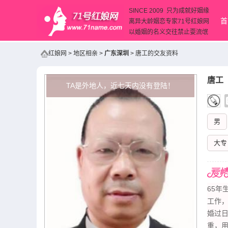
SINCE 2009 只为成就好姻缘
首
离异大龄姻恋专家71号红娘网
以婚姻的名义交往禁止耍流氓
红娘网
>
地区相亲
>
广东深圳
>
唐工的交友资料
唐工
（
TA是外地人，近七天内没有登陆！
男
大专
65年
工作
婚过
重，