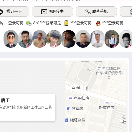
搭讪一下
鸿雁传书
联系手机
访：
登录可见
Ab1‌****登录可见
‌****‌登录可见
‌****‌登录可见
 唐工
东省深圳市光明新区玉律四区二巷