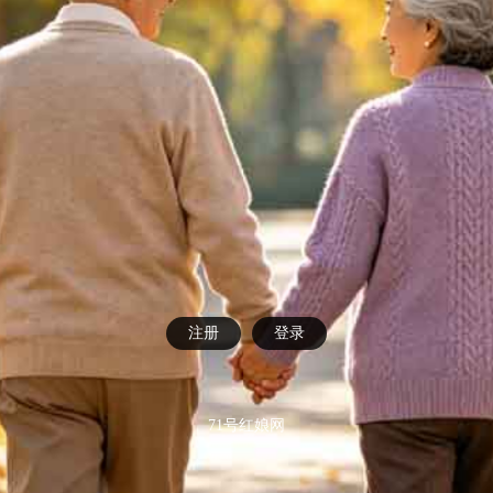
注册
登录
71号红娘网