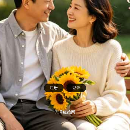
注册
登录
71号红娘网