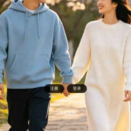
注册
登录
71号红娘网