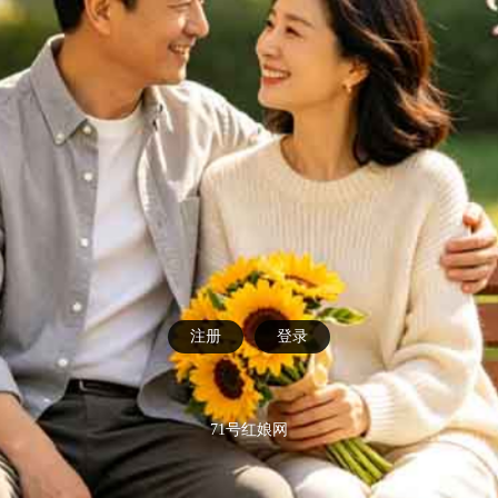
注册
登录
71号红娘网