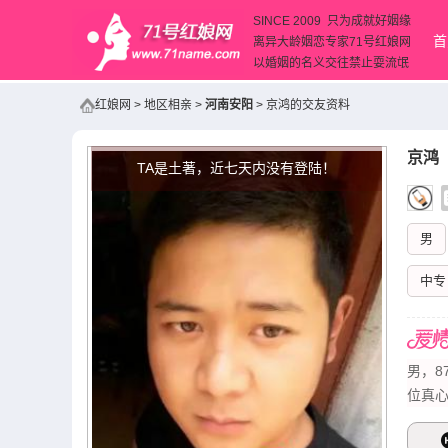
SINCE 2009 只为成就好姻缘
首
离异大龄姻恋专家71号红娘网
以婚姻的名义交往禁止耍流氓
红娘网
>
地区相亲
>
河南安阳
>
京鸿的交友资料
京鸿
（
TA是土著，近七天内没有登陆！
男
中专
男，8
位真