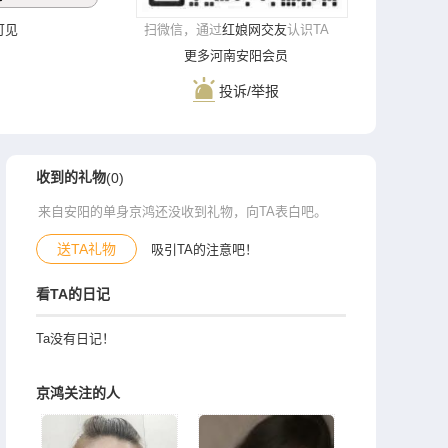
录可见
扫微信，通过
红娘网交友
认识TA
更多河南安阳会员
投诉/举报
收到的礼物
(0)
来自安阳的单身京鸿还没收到礼物，向TA表白吧。
送TA礼物
吸引TA的注意吧！
看TA的日记
Ta没有日记！
京鸿关注的人