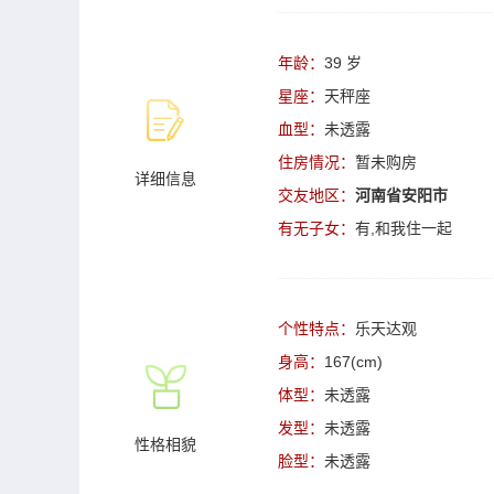
年龄：
39 岁
星座：
天秤座
血型：
未透露
住房情况：
暂未购房
详细信息
交友地区：
河南省安阳市
有无子女：
有,和我住一起
个性特点：
乐天达观
身高：
167(cm)
体型：
未透露
发型：
未透露
性格相貌
脸型：
未透露