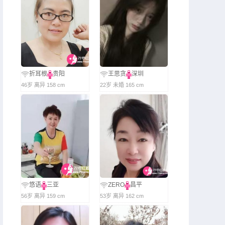
折耳根
贵阳
王思贪
深圳
46岁 离异 158 cm
22岁 未婚 165 cm
悠语
三亚
ZERO
昌平
56岁 离异 159 cm
53岁 离异 162 cm