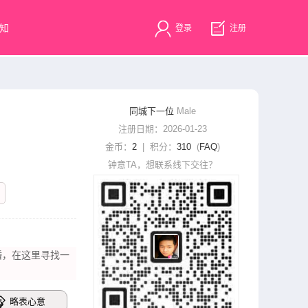
知
登录
注册
同城下一位
Male
注册日期：2026-01-23
金币：
2
| 积分：
310
(
FAQ
)
钟意TA，想联系线下交往？
这里寻​‌‌找一
略表心意