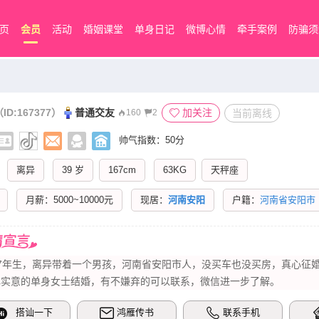
页
会员
活动
婚姻课堂
单身日记
微博心情
牵手案例
防骗须
ID:167377）
普通交友
加关注
当前离线
160
2
帅气指数：50分
离异
39 岁
167cm
63KG
天秤座
月薪：5000~10000元
现居：
河南安阳
户籍：
河南省安阳市
7年生，离异带着一个男孩，河南省安阳市人，没买车也没买房，真心征婚，在
心实意的单身女士结婚，有不嫌弃的可以联系，微信进一步了解。
搭讪一下
鸿雁传书
联系手机