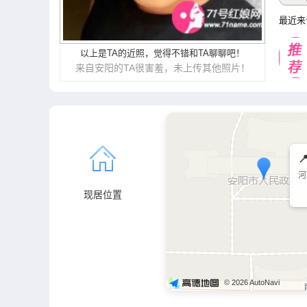
最近来
以上是TA的近照，觉得不错和TA聊聊吧！
来自安阳的TA很害羞，未上传其他照片！

河
现居位置
© 2026 AutoNavi