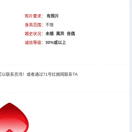
照片要求：
有照片
身高范围：
不限
婚史状况：
未婚 离异 丧偶
诚信等级：
30%或以上
可以
联系京鸿
！或者通过
71号红娘网联系TA
.