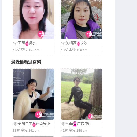
王菊
衡水
矢崎茜
长沙
46岁 离异 161 cm
43岁 未婚 160 cm
最近谁看过京鸿
安阳牛牛
河南安阳
Yulu
广东中山
38岁 离异 161 cm
41岁 离异 156 cm