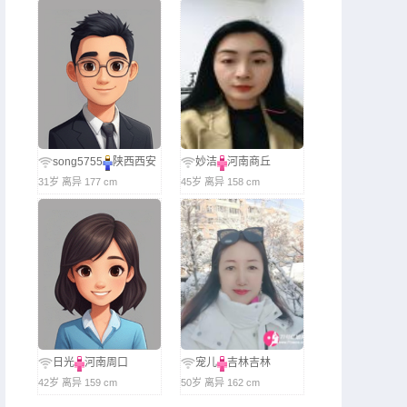
song5755
陕西西安
妙洁
河南商丘
31岁 离异 177 cm
45岁 离异 158 cm
日光
河南周口
宠儿
吉林吉林
42岁 离异 159 cm
50岁 离异 162 cm