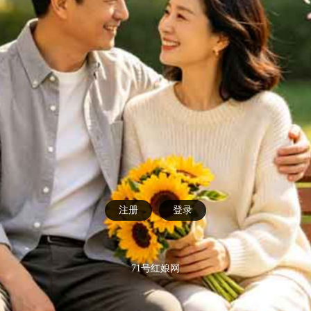
注册
登录
71号红娘网