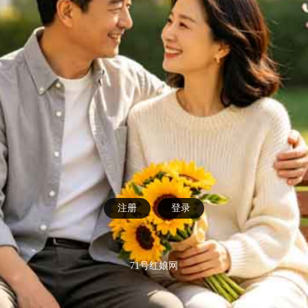
注册
登录
71号红娘网