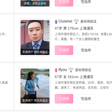
打招呼
写信件
游客、未验证身份
Uusese
身份待验证
47岁 男 175cm
上海浦东
1岁，
上海市浦东新区人，身高175CM，体重136
斤，离婚，有一个女儿跟随​前妻生
打招呼
写信件
普通用户 微信未验证
Ifyou
身份待验证
57岁 女 161cm
上海浦东
人真诚
上海市浦东新区宣桥镇，56岁，离异，非
籍，退休了，有退休金，无负担，父母均
打招呼
写信件
普通用户 微信未验证