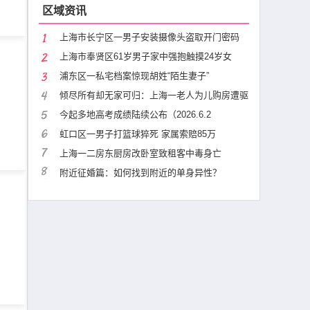
区域资讯
上海市长宁区一男子安装摄像头盗取开门密码
上海市奉贤区61岁男子家中强抱触摸24岁女
浦东区一私宅档案惊现胡姓“陌生妻子”
倾尽所有却无家可归：上海一老人为儿购房遭驱
今起多地高考成绩陆续公布（2026.6.2
虹口区一男子打篮球猝死 家属索赔85万
上海一二房东厨房改卧室致租客中毒身亡
附近征婚篇：如何找到附近的单身异性？
沪