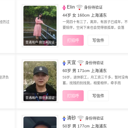
Elin
身份待验证
44岁 女 160cm
上海浦东
经历过
一晃四十有三了，离异，有孩子已成年，不
要陪伴，空闲下来也会觉得很孤单，会落
打招呼
写信件
普通用户 微信未验证
天宜
身份待验证
60岁 男 171cm
上海浦东
经济负
59岁，退休职工，月工资三千多，暂时没
蓄，找钱的别找我，相爱相伴，牵手而
打招呼
写信件
普通用户 微信未验证
清砂
身份待验证
50岁 男 177cm
上海浦东