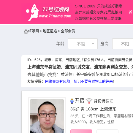
SINCE 2009 只为成就好姻缘
首
离异大龄姻恋专家71号红娘网
以婚姻的名义交往禁止耍流氓
红娘网
>
地区征婚
>
全部会员
年龄
身高
不限
不限
ID：
526
，城市：
浦东
，当前地区共有会员
176
人，当前页面男会员
上海浦东单身征婚、
浦东同城交友
、浦东剩男剩女交友、
去其他城市找找：
黄浦
徐汇
长宁
静安
普陀
闸北
虹口
杨浦
闵行
友情提醒：
网络交友
有风险，切记不要有财物上的往来
！
开悟
身份待验证
36岁 男 168cm
上海浦东
36岁，在上海工作和生活，家居建材销售，
收入6000，收入稳定，性格