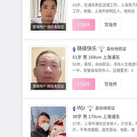
43岁，在浦东新区泥城工作，上海某汽
工作，未婚，上海市崇明区人，爸妈没
打招呼
写信件
普通用户 微信未验证
随缘快乐
身份待验证
51岁 男 168cm
上海浦东
50岁，离异，自由职业，寻找人生旅途
一半，安徽省阜阳市人，征婚要求：4
打招呼
写信件
普通用户 微信未验证
Wjz
身份待验证
38岁 男 170cm
上海浦东
37岁，上海市浦东区本地人，只交友，
沪，不考虑婚姻，喜欢游泳、电影、美