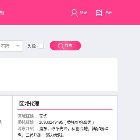
知
登录
注册
头像
搜索
不限
区域代理
区域红娘
：
无忧
历，
委托红娘
：
18930249495 ( 委托红娘牵线 )
浦东介绍
：
浦东，改革先锋，科创高地。陆家嘴璀
璨，三黄鸡鲜，魅力无限。