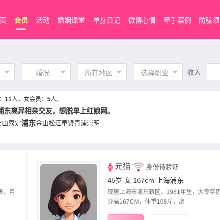
页
会员
活动
婚姻课堂
单身日记
微博心情
牵手案例
防骗须
收入
婚况
所在地区
选择职业
：
11
人，女会员：
5
人。
浦东离异相亲交友，想脱单上红娘网。
浦东
宝山
嘉定
金山
松江
奉贤
青浦
崇明
元猫
身份待验证
45岁 女 167cm
上海浦东
​‌‌月
现居上海市浦东新区，1981年生，大专学
身高167CM，体重108斤，离