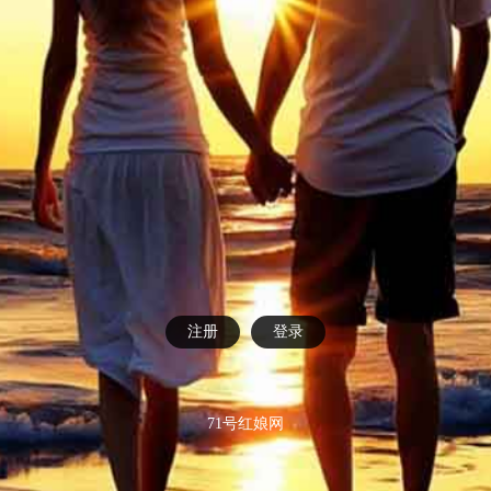
注册
登录
71号红娘网