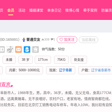
页
会员
活动
婚姻课堂
单身日记
微博心情
牵手案例
防骗须
ID:165001）
普通交友
加关注
当前离线
309
1
帅气指数：50分
未婚
38 岁
177cm
75KG
处女座
月薪：5000~10000元
现居：
辽宁阜新
户籍：
辽宁省阜新市
阜新市人，1988年生，男，高中，36岁，未婚，无父无母，身高177CM
喝酒，远离黄赌毒，无不良嗜好，农村户口，老家有地，情商智商都在线
，比较务实，目前在北京打工销售电动车修车，年收入10W，我比较有自