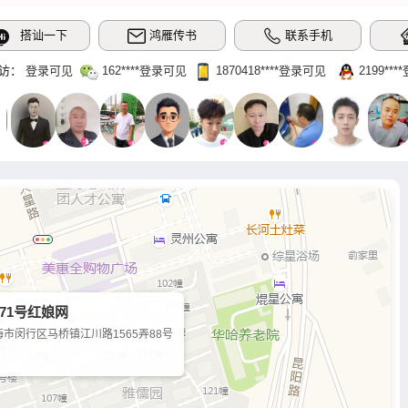
搭讪一下
鸿雁传书
联系手机
访：
登录可见
162‌****登录可见
1870418‌****‌登录可见
2199‌**
 71号红娘网
海市闵行区马桥镇江川路1565弄88号