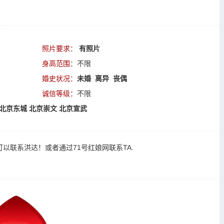
照片要求：
有照片
身高范围：
不限
婚史状况：
未婚 离异 丧偶
诚信等级：
不限
北京东城
北京崇文
北京宣武
可以
联系洪达
！或者通过
71号红娘网联系TA
.