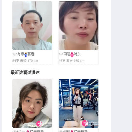
有缘
蕲春
雨瞳
浦东
54岁 未婚 170 cm
46岁 离异 160 cm
最近谁看过洪达