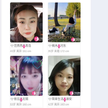
范燕燕
青岛
楠木
河东
43岁 离异 161 cm
35岁 未婚 172 cm
依见
无锡
简单生活
淮安
53岁 离异 160 cm
42岁 离异 163 cm