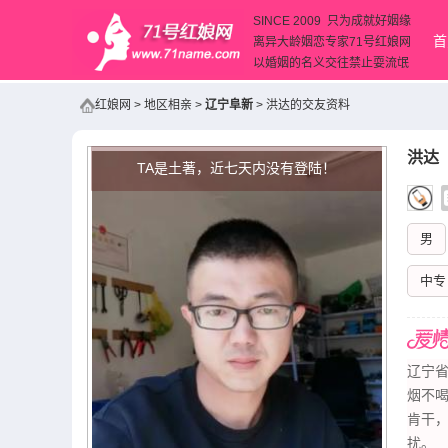
SINCE 2009 只为成就好姻缘
首
离异大龄姻恋专家71号红娘网
以婚姻的名义交往禁止耍流氓
红娘网
>
地区相亲
>
辽宁阜新
>
洪达的交友资料
洪达
（
TA是土著，近七天内没有登陆！
男
中专
辽宁省
烟不
肯干
扰。