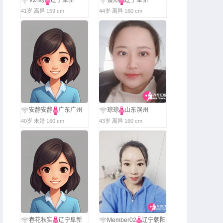
V2ray
辽宁阜新
慢热
辽宁阜新
41岁 离异 159 cm
44岁 离异 160 cm
安静安静
广东广州
琼琼
山东滨州
40岁 未婚 160 cm
43岁 离异 160 cm
春花秋实
辽宁阜新
Member02
辽宁朝阳