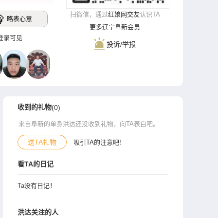
扫微信，通过
红娘网交友
认识TA
略表心意
更多辽宁阜新会员
**‌登录可见
投诉/举报
收到的礼物
(0)
来自阜新的单身洪达还没收到礼物，向TA表白吧。
送TA礼物
吸引TA的注意吧！
看TA的日记
Ta没有日记！
洪达关注的人