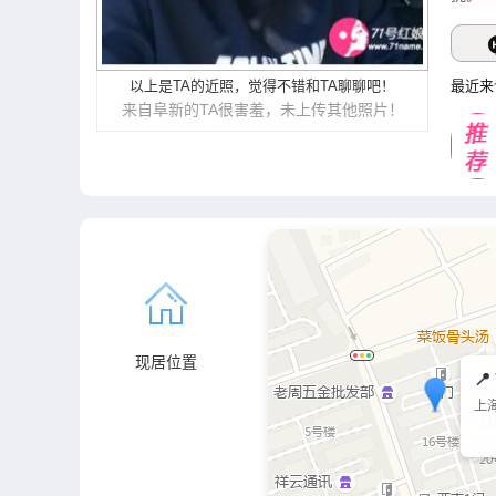
以上是TA的近照，觉得不错和TA聊聊吧！
最近来
来自阜新的TA很害羞，未上传其他照片！
现居位置

上