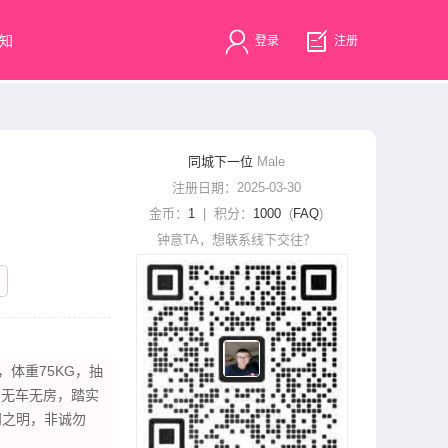
知
登录
注册
同城下一位
Male
注册日期：2025-03-30
金币：
1
| 积分：
1000
(
FAQ
)
钟意TA，想联系线下交往？
，体重75KG，抽
，无车无房，踏实
知之明，非诚勿